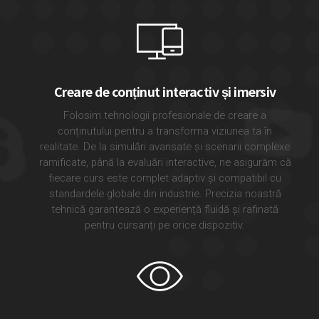
Creare de conținut interactiv și imersiv
Folosim tehnologii profesionale de creare a
conținutului pentru a transforma viziunea ta în
realitate. De la simulări avansate și scenarii complexe
ramificate, până la evaluări interactive, ne asigurăm că
fiecare curs este complet adaptiv și compatibil cu
standardele globale din industrie. Precizia noastră
tehnică garantează o experiență fluidă și rafinată
pentru cursanți pe orice dispozitiv.