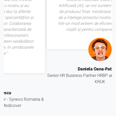
Artificială (AI), iar noi suntem foarte mulțumiți
de produsul final. mindclass a avut abilitatea
de a înțelege proiectul nostru și de a-l proiecta
într-un mod extrem de eficient pentru angajații
noștri și pentru companie, în general.”
Daniela Oana-Patrascu
Senior HR Business Partner HRBP and Development Team,
KRUK
&