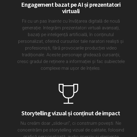
Engagement bazat pe AI și prezentatori
virtuali
Fii cu un pas înainte cu învățarea digitală de nouă
generație. Integrăm prezentatori virtuali avansați,
bazați pe inteligență artificială, în conținutul
personalizat, oferind cursurilor tale naratori realiști și
profesioniști, fără provocarile producției video
tradiționale. Aceste personaje ghidează cursanții,
cresc gradul de reținere a informației și fac subiectele
complexe mai ușor de înțeles.
Storytelling vizual și conținut de impact
Nu creăm doar „slide-uri”, ci construim povești. Ne
concentrăm pe storytelling vizual de calitate, folosind
grafică personalizată, audio imersiv și elemente