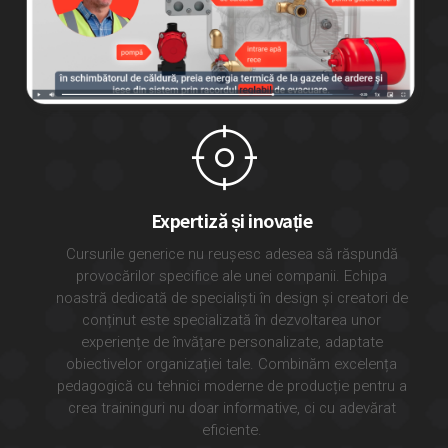
Expertiză și inovație
Cursurile generice nu reușesc adesea să răspundă
provocărilor specifice ale unei companii. Echipa
noastră dedicată de specialiști în design și creatori de
conținut este specializată în dezvoltarea unor
experiențe de învățare personalizate, adaptate
obiectivelor organizației tale. Combinăm excelența
pedagogică cu tehnici moderne de producție pentru a
crea traininguri nu doar informative, ci cu adevărat
eficiente.