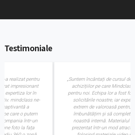
Testimoniale
„Suntem încântați de cursul de management al
achizițiilor pe care Mindclass l-a dezvoltat
pentru noi. Echipa lor a fost foarte receptivă la
solicitările noastre, iar expertiza lor a fost
extrem de valoroasă pentru a ne ajuta să
îmbunătățim și să completăm procedura
noastră internă. Materialul rezultat a fost
prezentat într-un mod atractiv și interactiv,
folosind materiale video și Inteligență