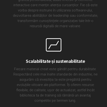
interactive care mențin atenția cursanților. Fie că este
vorba despre instruire în utilizarea software-ului,
dezvoltarea abilităților de leadership sau conformitate,
transformăm cunoștințele organizației tale într-o
resursă digitală de mare valoare.
Scalabilitate și sustenabilitate
Fiecare material creat este gândit pentru durabilitate.
Respectând cele mai înalte standarde din industrie, ne
asigurăm că investiția ta este pregătită pentru
evoluțiile viitoare ale platformei. Îți oferim resurse
flexibile, de calitate, ușor de actualizat, astfel încât
biblioteca ta de training să rămână un avantaj
competitiv pe termen lung.